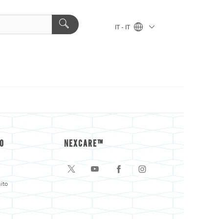
IT - IT
O
NEXCARE™
ito