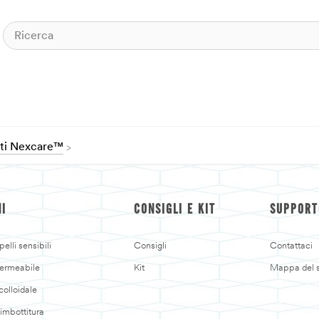
otti Nexcare™
NI
CONSIGLI E KIT
SUPPORT
elli sensibili
Consigli
Contattaci
ermeabile
Kit
Mappa del s
colloidale
'imbottitura