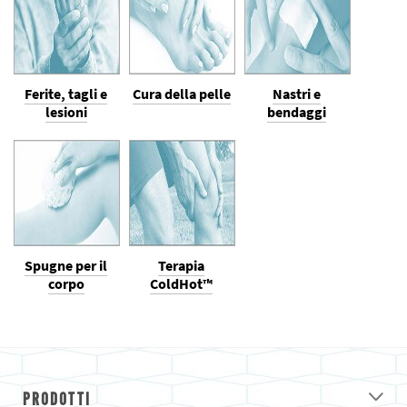
Ferite, tagli e
Cura della pelle
Nastri e
lesioni
bendaggi
Spugne per il
Terapia
corpo
ColdHot™
PRODOTTI