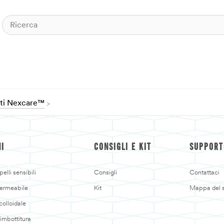
otti Nexcare™
NI
CONSIGLI E KIT
SUPPORT
elli sensibili
Consigli
Contattaci
ermeabile
Kit
Mappa del s
colloidale
'imbottitura