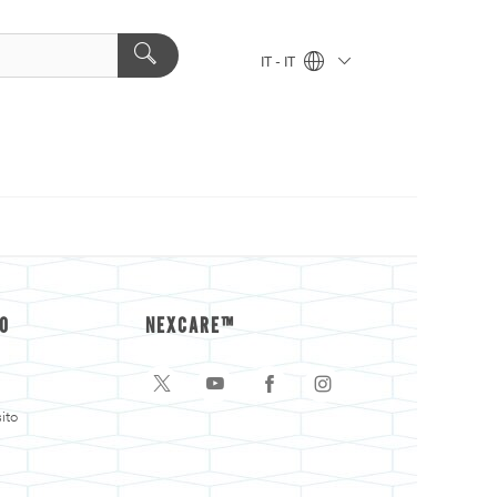
IT - IT
O
NEXCARE™
ito