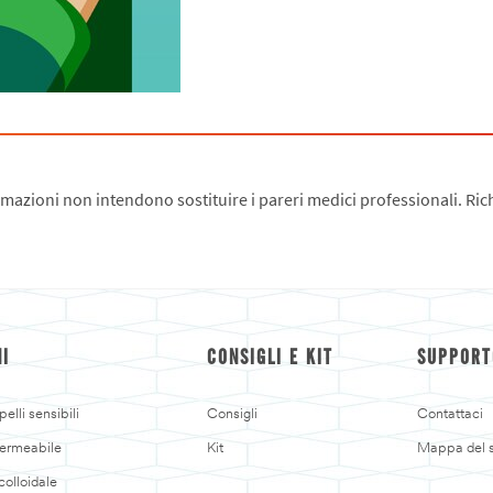
zioni non intendono sostituire i pareri medici professionali. Rich
NI
CONSIGLI E KIT
SUPPORT
elli sensibili
Consigli
Contattaci
ermeabile
Kit
Mappa del s
colloidale