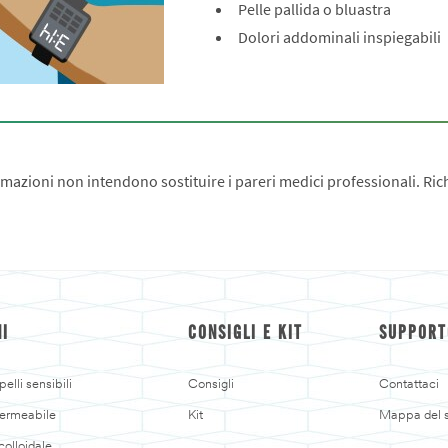
Pelle pallida o bluastra
Dolori addominali inspiegabili
zioni non intendono sostituire i pareri medici professionali. Rich
NI
CONSIGLI E KIT
SUPPORT
elli sensibili
Consigli
Contattaci
ermeabile
Kit
Mappa del s
colloidale