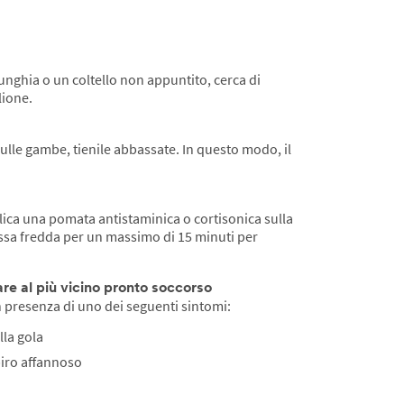
'unghia o un coltello non appuntito, cerca di
lione.
ulle gambe, tienile abbassate. In questo modo, il
lica una pomata antistaminica o cortisonica sulla
ssa fredda per un massimo di 15 minuti per
are al più vicino pronto soccorso
presenza di uno dei seguenti sintomi:
lla gola
piro affannoso